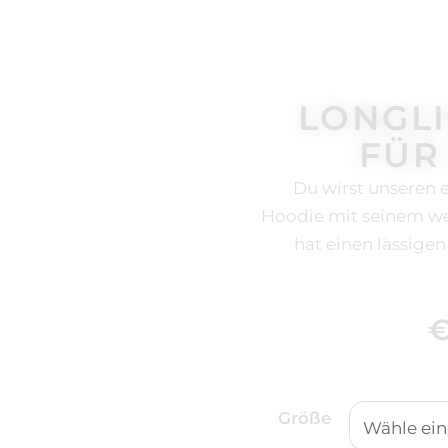
LONGL
FÜR
Du wirst unseren
Hoodie mit seinem we
hat einen lässige
WOMEN'S
Größe
LONGLINE