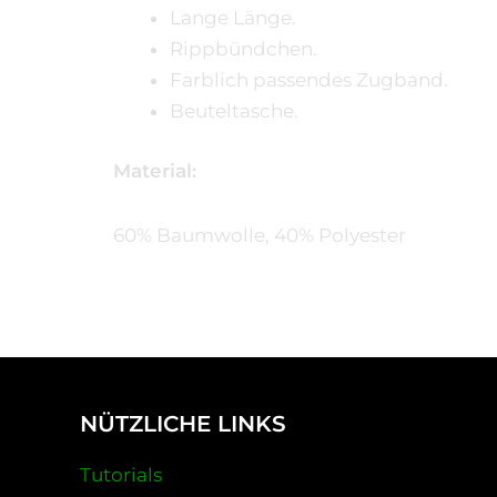
Lange Länge.
Rippbündchen.
Farblich passendes Zugband.
Beuteltasche.
Material:
60% Baumwolle, 40% Polyester
NÜTZLICHE LINKS
Tutorials