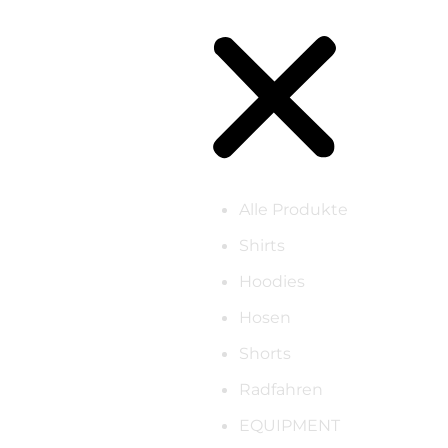
Alle Produkte
Shirts
Hoodies
Hosen
Shorts
Radfahren
EQUIPMENT