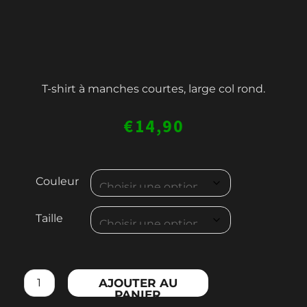
T-shirt à manches courtes, large col rond.
€
14,90
quantité
Couleur
de
WOMEN'S
Taille
COTTON
T-
SHIRT
AJOUTER AU
PANIER