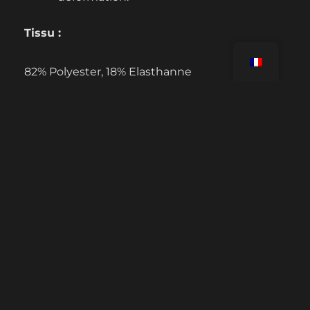
Tissu :
82% Polyester, 18% Elasthanne
LIENS UTILES
Tutoriels
FAQ Challenges
Contacte-nous