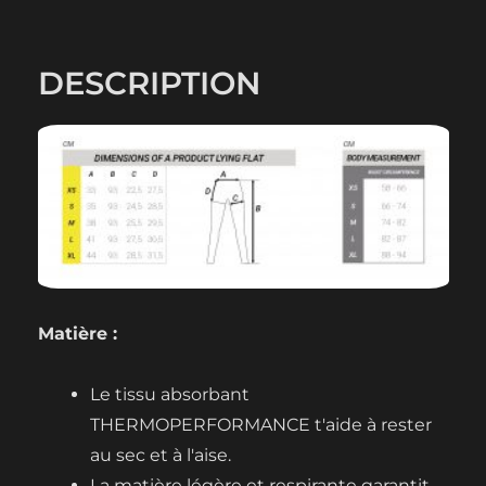
LEGGINGS
DESCRIPTION
Matière :
Le tissu absorbant
THERMOPERFORMANCE t'aide à rester
au sec et à l'aise.
La matière légère et respirante garantit