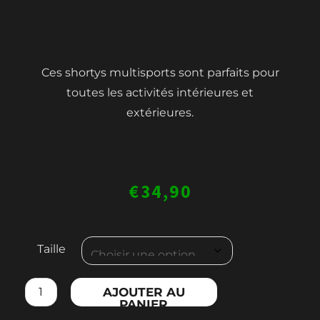
Ces shortys multisports sont parfaits pour
toutes les activités intérieures et
extérieures.
€
34,90
quantité
Taille
de
WOMEN'S
AJOUTER AU
SHORT
PANIER