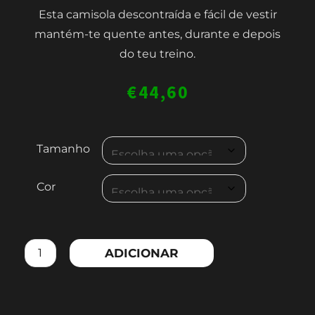
Esta camisola descontraída e fácil de vestir
mantém-te quente antes, durante e depois
do teu treino.
€
44,60
Quantidade
Tamanho
de
Unisex
Cor
cotton
hooded
sweatshirt
ADICIONAR