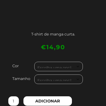
T-shirt de manga curta.
€
14,90
Quantidade
Cor
de
MEN'S
Tamanho
COTTON
T-
SHIRT
ADICIONAR