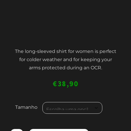
The long-sleeved shirt for women is perfect
for colder weather and for keeping your
arms protected during an OCR.
€
38,90
Quantidade
Tamanho
de
WMN'S
LONG-