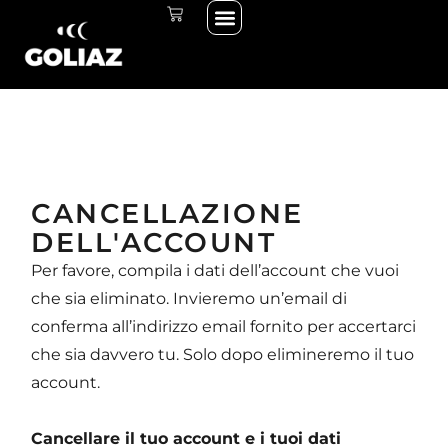
Menü
Zum
WARENKORB
THE START LINE
THE RACE
Inhalt
springen
CANCELLAZIONE
DELL'ACCOUNT
Per favore, compila i dati dell’account che vuoi
che sia eliminato. Invieremo un’email di
conferma all’indirizzo email fornito per accertarci
che sia davvero tu. Solo dopo elimineremo il tuo
account.
Cancellare il tuo account e i tuoi dati