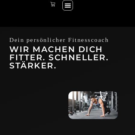
Menü
Zum
WARENKORB
THE START LINE
THE RACE
Inhalt
springen
Dein persönlicher Fitnesscoach
WIR MACHEN DICH
FITTER. SCHNELLER.
STÄRKER.