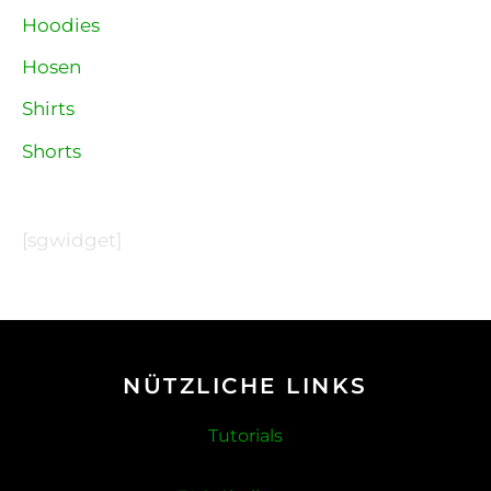
Hoodies
Hosen
Shirts
Shorts
[sgwidget]
NÜTZLICHE LINKS
Tutorials