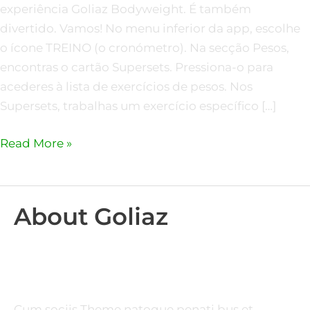
experiência Goliaz Bodyweight. É também
divertido. Vamos! No menu inferior da app, escolhe
o ícone TREINO (o cronómetro). Na secção Pesos,
encontras o cartão Supersets. Pressiona-o para
acederes à lista de exercícios de pesos. Nos
Supersets, trabalhas um exercício específico […]
Read More »
About Goliaz
Cum sociis Theme natoque penati bus et