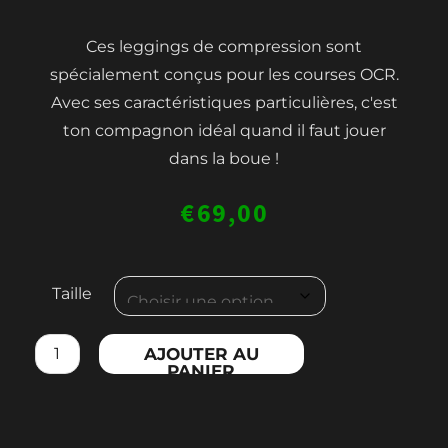
Ces leggings de compression sont
spécialement conçus pour les courses OCR.
Avec ses caractéristiques particulières, c'est
ton compagnon idéal quand il faut jouer
dans la boue !
€
69,00
quantité
Taille
de
MEN'S
AJOUTER AU
OCR
PANIER
LONG
COMPRESSION