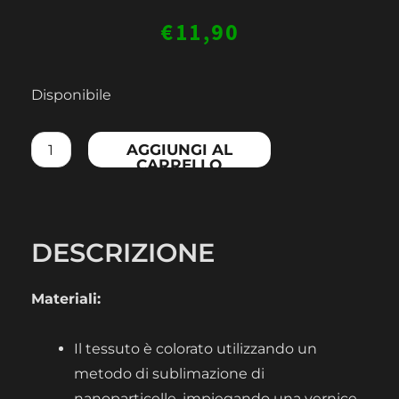
€
11,90
UNISEX
Disponibile
MULTIFUNCTIONAL
BANDANA
AGGIUNGI AL
CARRELLO
quantità
DESCRIZIONE
Materiali:
Il tessuto è colorato utilizzando un
metodo di sublimazione di
nanoparticelle, impiegando una vernice