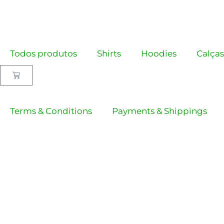
Skip
to
content
Todos produtos
Shirts
Hoodies
Calças
Cart
Terms & Conditions
Payments & Shippings