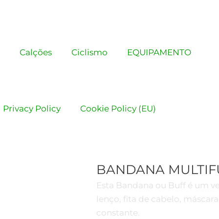
Calções
Ciclismo
EQUIPAMENTO
Privacy Policy
Cookie Policy (EU)
BANDANA MULTIF
Esta Bandana ou Buff é um v
lenço, fita de cabelo, máscara
constante.