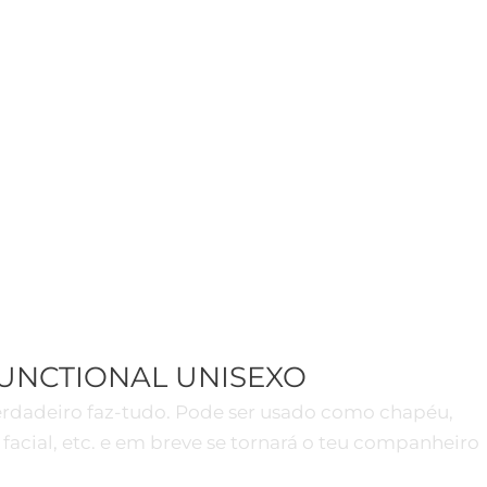
UNCTIONAL UNISEXO
erdadeiro faz-tudo. Pode ser usado como chapéu,
 facial, etc. e em breve se tornará o teu companheiro