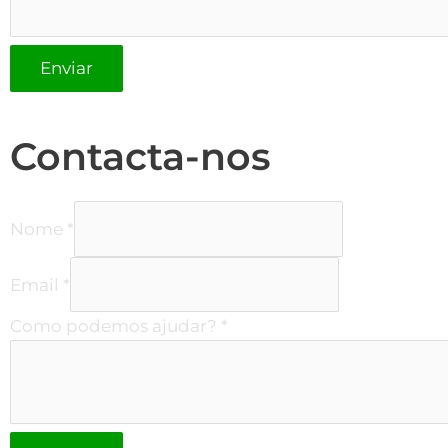
Enviar
Contacta-nos
Nome
*
Email
*
Como podemos ajudar?
*