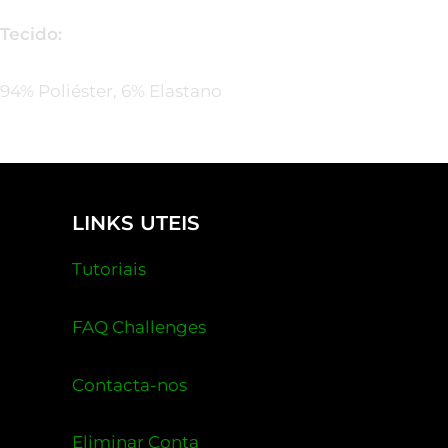
Tecido:
94% Poliéster, 6% Elastano
LINKS UTEIS
Tutoriais
FAQ Challenges
Contacta-nos
Eliminar Conta