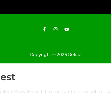
Copyright © 2026 Goliaz
est
delete. We will email the email address to confirm that