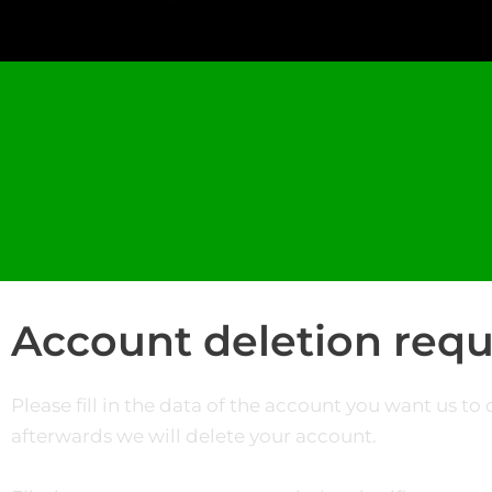
Account deletion requ
Please fill in the data of the account you want us to 
afterwards we will delete your account.