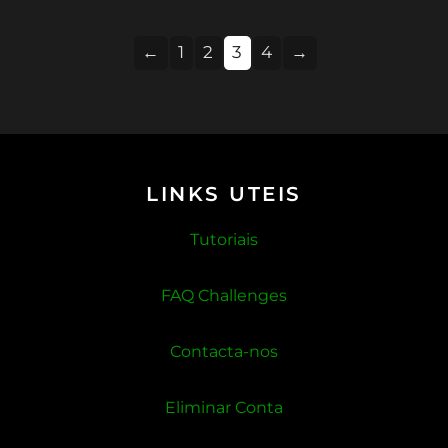
on
on
←
1
2
the
3
4
→
the
product
pro
page
pag
LINKS UTEIS
Tutoriais
FAQ Challenges
Contacta-nos
Eliminar Conta