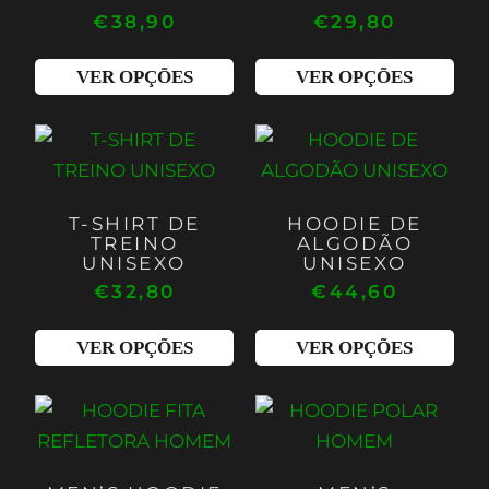
€
38,90
The
€
29,80
The
options
opt
VER OPÇÕES
VER OPÇÕES
may
ma
be
be
This
Thi
chosen
cho
product
pro
on
on
has
has
the
the
T-SHIRT DE
HOODIE DE
multiple
mul
product
pro
TREINO
ALGODÃO
variants.
vari
UNISEXO
UNISEXO
page
pag
€
32,80
The
€
44,60
The
options
opt
VER OPÇÕES
VER OPÇÕES
may
ma
be
be
This
Thi
chosen
cho
product
pro
on
on
has
has
the
the