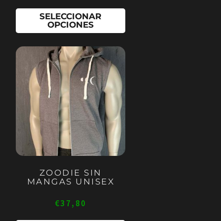
de
de
SELECCIONAR
OPCIONES
producto
pr
Este
producto
tiene
múltiples
variantes.
Las
opciones
se
pueden
ZOODIE SIN
elegir
MANGAS UNISEX
en
€
37,80
la
página