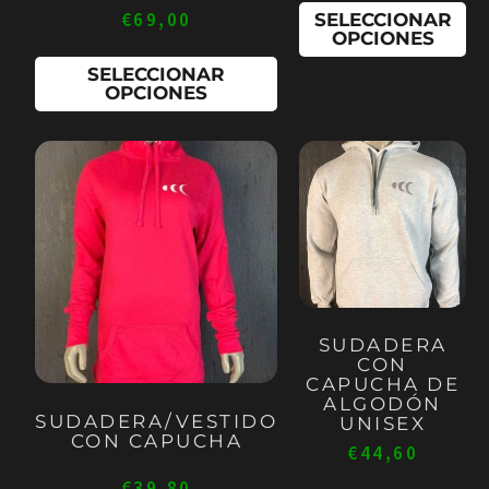
€
69,00
SELECCIONAR
la
la
OPCIONES
página
pá
SELECCIONAR
de
de
OPCIONES
producto
pr
Este
Es
producto
pr
tiene
ti
múltiples
mú
variantes.
va
Las
La
opciones
op
SUDADERA
CON
se
se
CAPUCHA DE
pueden
pu
ALGODÓN
SUDADERA/VESTIDO
UNISEX
elegir
el
CON CAPUCHA
€
44,60
en
en
€
39,80