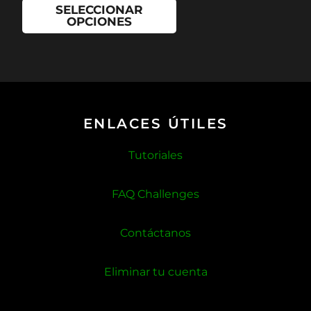
SELECCIONAR
de
OPCIONES
producto
ENLACES ÚTILES
Tutoriales
FAQ Challenges
Contáctanos
Eliminar tu cuenta