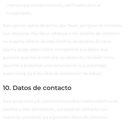
menos que existan motivos justificados para el
tratamiento.
Para ejercer estos derechos, por favor, póngase en contacto
con nosotros. Por favor refiérase a los detalles de contacto
en la parte inferior de esta Política de dookies. Si tiene
alguna queja sobre cómo manejamos sus datos, nos
gustaría que nos lo indicara, no obstante, también tiene
derecho a presentar una reclamación a la autoridad
supervisora (la Autoridad de protección de datos).
10. Datos de contacto
Para preguntas y/o comentarios sobre nuestra Política de
cookies y esta declaración, póngase en contacto con
nosotros utilizando los siguientes datos de contacto: