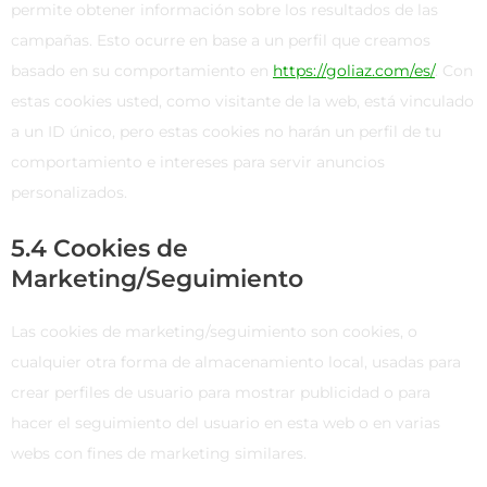
permite obtener información sobre los resultados de las
campañas. Esto ocurre en base a un perfil que creamos
basado en su comportamiento en
https://goliaz.com/es/
. Con
estas cookies usted, como visitante de la web, está vinculado
a un ID único, pero estas cookies no harán un perfil de tu
comportamiento e intereses para servir anuncios
personalizados.
5.4 Cookies de
Marketing/Seguimiento
Las cookies de marketing/seguimiento son cookies, o
cualquier otra forma de almacenamiento local, usadas para
crear perfiles de usuario para mostrar publicidad o para
hacer el seguimiento del usuario en esta web o en varias
webs con fines de marketing similares.