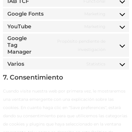
IAB TCF
Functional
Google Fonts
Marketing
YouTube
Marketing
Google
Propósito pendiente de
Tag
investigación
Manager
Varios
Statistics
7. Consentimiento
Cuando visite nuestra web por primera vez, le mostraremos
una ventana emergente con una explicación sobre las
cookies. En cuanto haga clic en "Save preferences", estará
dando su consentimiento para que utilicemos las categorías
de cookies y plugins que haya seleccionado en la ventana