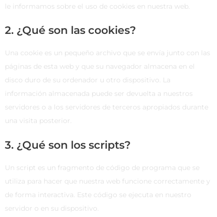
le informamos sobre el uso de cookies en nuestra web.
2. ¿Qué son las cookies?
Una cookie es un pequeño archivo que se envía junto con las
páginas de esta web y que su navegador almacena en el
disco duro de su ordenador u otro dispositivo. La
información almacenada puede ser devuelta a nuestros
servidores o a los servidores de terceros apropiados durante
una visita posterior.
3. ¿Qué son los scripts?
Un script es un fragmento de código de programa que se
utiliza para hacer que nuestra web funcione correctamente y
de forma interactiva. Este código se ejecuta en nuestro
servidor o en su dispositivo.