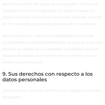
opción es cambiar los ajustes de su navegador de internet
para que reciba un mensaje cada vez que se coloque una
cookie. Para más información sobre estas opciones, consulte
las instrucciones de la sección de ayuda de su navegador.
Ten en cuenta que nuestro sitio web puede no funcionar
correctamente si se deshabilitan todas las cookies. Si decides
eliminar las cookies de tu navegador, se volverán a colocar
después de que des tu consentimiento la próxima vez que
visites nuestro sitio web.
9. Sus derechos con respecto a los
datos personales
Usted tiene los siguientes derechos con respecto a sus datos
personales: