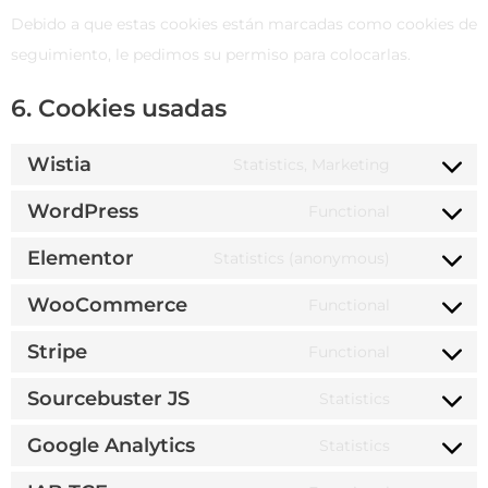
Debido a que estas cookies están marcadas como cookies de
seguimiento, le pedimos su permiso para colocarlas.
6. Cookies usadas
Wistia
Statistics, Marketing
WordPress
Functional
Elementor
Statistics (anonymous)
WooCommerce
Functional
Stripe
Functional
Sourcebuster JS
Statistics
Google Analytics
Statistics