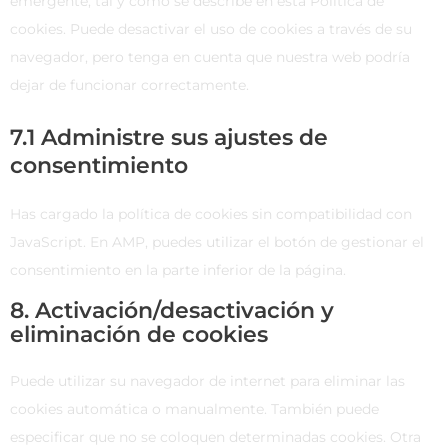
emergente, tal y como se describe en esta Política de
cookies. Puede desactivar el uso de cookies a través de su
navegador, pero tenga en cuenta que nuestra web podría
dejar de funcionar correctamente.
7.1 Administre sus ajustes de
consentimiento
Has cargado la política de cookies sin compatibilidad con
JavaScript. En AMP, puedes utilizar el botón de gestionar el
consentimiento en la parte inferior de la página.
8. Activación/desactivación y
eliminación de cookies
Puede utilizar su navegador de internet para eliminar las
cookies automática o manualmente. También puede
especificar que no se coloquen determinadas cookies. Otra