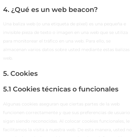
4. ¿Qué es un web beacon?
Una baliza web (o una etiqueta de píxel) es una pequeña e
invisible pieza de texto o imagen en una web que se utiliza
para monitorear el tráfico en una web. Para ello, se
almacenan varios datos sobre usted mediante estas balizas
web.
5. Cookies
5.1 Cookies técnicas o funcionales
Algunas cookies aseguran que ciertas partes de la web
funcionen correctamente y que sus preferencias de usuario
sigan siendo reconocidas. Al colocar cookies funcionales, le
facilitamos la visita a nuestra web. De esta manera, usted no