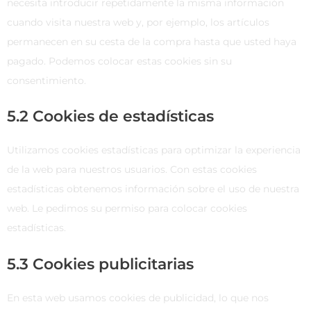
necesita introducir repetidamente la misma información
cuando visita nuestra web y, por ejemplo, los artículos
permanecen en su cesta de la compra hasta que usted haya
pagado. Podemos colocar estas cookies sin su
consentimiento.
5.2 Cookies de estadísticas
Utilizamos cookies estadísticas para optimizar la experiencia
de la web para nuestros usuarios. Con estas cookies
estadísticas obtenemos información sobre el uso de nuestra
web. Le pedimos su permiso para colocar cookies
estadísticas.
5.3 Cookies publicitarias
En esta web usamos cookies de publicidad, lo que nos