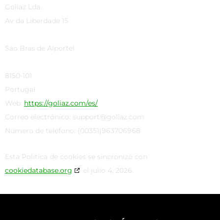
Goliaz Lda.
Av da Liberdade 15
Sao Bras de Alportel
8150-101
Portugal
Web:
https://goliaz.com/es/
Correo electrónico:
support@
goliaz.com
Número de teléfono: (00351)963706968
Esta Politica de cookies se sincronizó con
cookiedatabase.org
el julio 4, 2026.