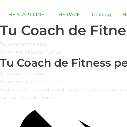
Ir
al
THE START LINE
THE RACE
Training
B
contenido
Tu Coach de Fitne
Te pondremos más
En forma. Rápido. Fuerte.
Tu Coach de Fitness p
Te pondremos más
En forma. Rápido. Fuerte.
El plan de Fitness adecuado para ti: cada persona es
tus objetivos de fitness.