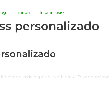
log
Tienda
Iniciar sesión
ss personalizado
ersonalizado
 diferente y cada deporte es diferente. Te proporcio