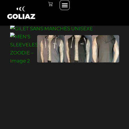
Menu
Aller
PANIER
TOUS PRODUITS
ZOODIE SANS
au
MANCHES UNISEXE
contenu