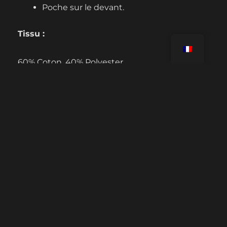
Poche sur le devant.
Tissu :
60% Coton, 40% Polyester
LIENS UTILES
Tutoriels
FAQ Challenges
Contacte-nous