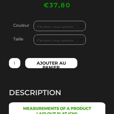
€
37,80
quantité
Couleur
de
MEN'S
Taille
SLEEVELESS
ZOODIE
AJOUTER AU
PANIER
DESCRIPTION