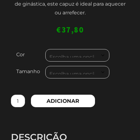
de ginástica, este capuz é ideal para aquecer
ou arrefecer.
€
37,80
Quantidade
Cor
de
MEN'S
Tamanho
SLEEVELESS
ZOODIE
ADICIONAR
DESCRIÇÃO