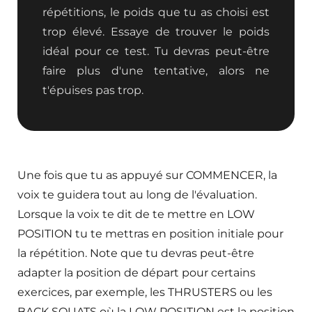
répétitions, le poids que tu as choisi est
trop élevé. Essaye de trouver le poids
idéal pour ce test. Tu devras peut-être
faire plus d'une tentative, alors ne
t'épuises pas trop.
Une fois que tu as appuyé sur COMMENCER, la
voix te guidera tout au long de l'évaluation.
Lorsque la voix te dit de te mettre en LOW
POSITION tu te mettras en position initiale pour
la répétition. Note que tu devras peut-être
adapter la position de départ pour certains
exercices, par exemple, les THRUSTERS ou les
BACK SQUATS où la LOW POSITION est la position