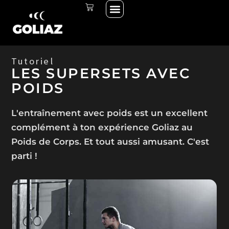
Menu
Aller
PANIER
THE START LINE
SE CONNECTER
au
contenu
Tutoriel
LES SUPERSETS AVEC
POIDS
L'entraînement avec poids est un excellent
complément à ton expérience Goliaz au
Poids de Corps. Et tout aussi amusant. C'est
parti !