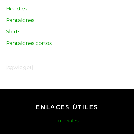
Hoodies
Pantalones
Shirts
Pantalones cortos
[sgwidget]
ENLACES ÚTILES
Tutoriales