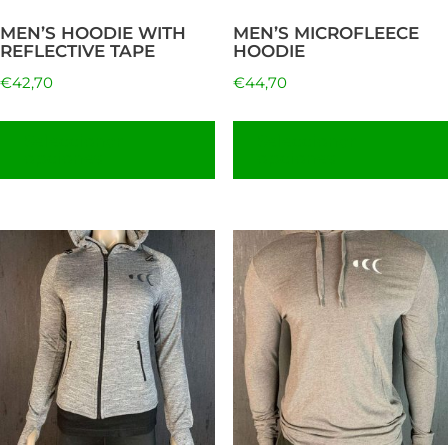
pueden
MEN’S HOODIE WITH
MEN’S MICROFLEECE
elegir
REFLECTIVE TAPE
HOODIE
en
€
42,70
€
44,70
la
página
Seleccionar
Seleccionar
opciones
opciones
de
producto
Este
producto
tiene
múltiples
variantes.
Las
opciones
se