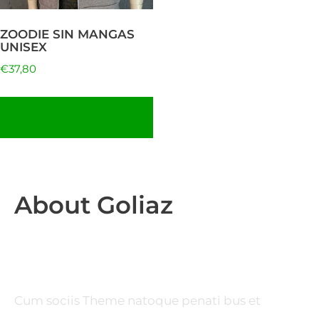
se
pueden
ZOODIE SIN MANGAS
elegir
UNISEX
en
€
37,80
la
página
Seleccionar
opciones
de
producto
About Goliaz
Cum sociis Theme natoque penati bus et