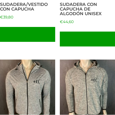
pueden
SUDADERA/VESTIDO
SUDADERA CON
elegir
CON CAPUCHA
CAPUCHA DE
ALGODÓN UNISEX
en
€
39,80
€
44,60
la
página
Seleccionar
opciones
Seleccionar
de
opciones
producto
Este
producto
tiene
múltiples
variantes.
Las
opciones
se