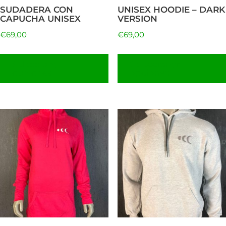
pueden
SUDADERA CON
UNISEX HOODIE – DARK
elegir
CAPUCHA UNISEX
VERSION
en
€
69,00
€
69,00
la
página
Seleccionar
Seleccionar
opciones
opciones
de
producto
Este
producto
tiene
múltiples
variantes.
Las
opciones
se