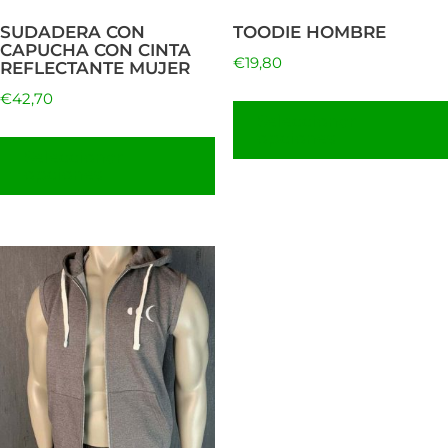
pueden
SUDADERA CON
TOODIE HOMBRE
elegir
CAPUCHA CON CINTA
€
19,80
REFLECTANTE MUJER
en
€
42,70
la
Seleccionar
página
opciones
Seleccionar
de
opciones
producto
Este
producto
tiene
múltiples
variantes.
Las
opciones