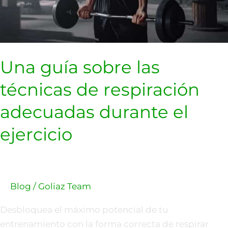
el
ejercicio
Una guía sobre las
técnicas de respiración
adecuadas durante el
ejercicio
Blog
/
Goliaz Team
Desbloquea el máximo potencial de tu
entrenamiento con la forma correcta de respirar