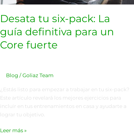
fuerte
Desata tu six-pack: La
guía definitiva para un
Core fuerte
Blog
/
Goliaz Team
¿Estás listo para empezar a trabajar en tu six-pack?
Este artículo revelará los mejores ejercicios para
incluir en tus entrenamientos en casa y ayudarte a
lograr tu objetivo.
Leer más »