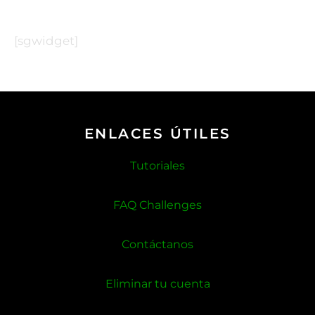
[sgwidget]
ENLACES ÚTILES
Tutoriales
FAQ Challenges
Contáctanos
Eliminar tu cuenta