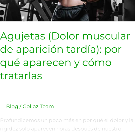
y
cómo
tratarlas
Agujetas (Dolor muscular
de aparición tardía): por
qué aparecen y cómo
tratarlas
Blog
/
Goliaz Team
Profundicemos un poco más en por qué el dolor y la
rigidez solo aparecen horas después de nuestro