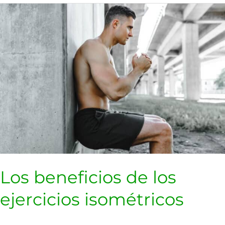
Los
beneficios
de
los
ejercicios
isométricos
Los beneficios de los
ejercicios isométricos