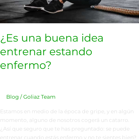
¿Es una buena idea
entrenar estando
enfermo?
Blog
/
Goliaz Team
Estamos en medio de la época de gripe, y en algún
momento, alguno de nosotros cogerá un catarro.
¿Así que seguro que te has preguntado: se puede
entrenar cuando estás enfermo y no te sientes bien?