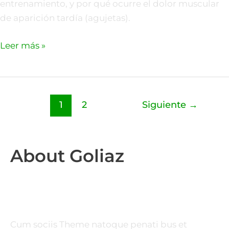
entrenamiento, y por qué ocurre el dolor muscular
de aparición tardía (agujetas).
Leer más »
1
2
Siguiente
→
About Goliaz
Cum sociis Theme natoque penati bus et