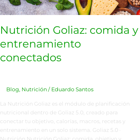
Nutrición Goliaz: comida y
entrenamiento
conectados
Blog
,
Nutrición
/
Eduardo Santos
La Nutrición Goliaz es el módulo de planificación
nutricional dentro de Goliaz 5.0, creado para
conectar tu objetivo, calorías, macros, recetas y
entrenamiento en un solo sistema. Goliaz 5.0 ·
Nutrición Nutrición Goliaz: comida, objetivo y