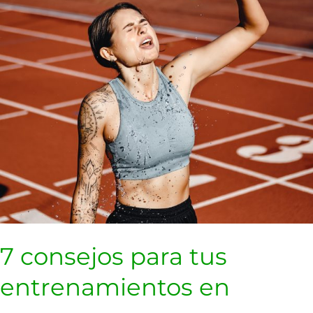
en
verano
7 consejos para tus
entrenamientos en