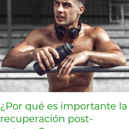
recuperación
post-
entreno?
¿Por qué es importante la
recuperación post-