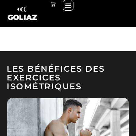
Menu
Aller
PANIER
THE START LINE
SE CONNECTER
au
contenu
LES BÉNÉFICES DES
EXERCICES
ISOMÉTRIQUES