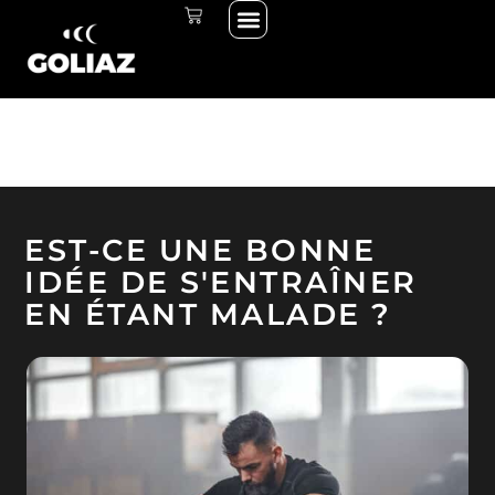
Menu
Aller
PANIER
THE START LINE
SE CONNECTER
au
contenu
EST-CE UNE BONNE
IDÉE DE S'ENTRAÎNER
EN ÉTANT MALADE ?