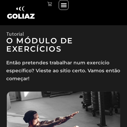
Menu
Skip
CART
THE START LINE
THE RACE
INICIAR SESSÃO
to
content
Tutorial
O MÓDULO DE
EXERCÍCIOS
Então pretendes trabalhar num exercício
específico? Vieste ao sítio certo. Vamos então
começar!