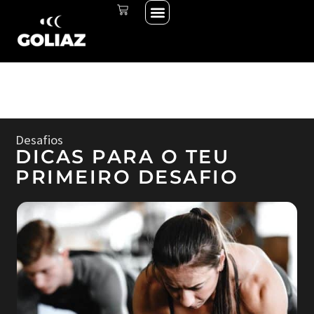
Menu
Skip
CART
THE START LINE
THE RACE
INICIAR SESSÃO
to
content
Desafios
DICAS PARA O TEU
PRIMEIRO DESAFIO