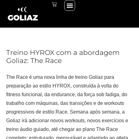
Menu
Skip
CART
THE START LINE
THE RACE
INICIAR SESSÃO
to
content
Treino HYROX com a abordagem
Goliaz: The Race
The Race é uma nova linha de treino Goliaz para
preparação ao estilo HYROX, construída à volta do
fitness funcional, da endurance, da força sob fadiga, do
trabalho com máquinas, das transições e de workouts
progressivos de estilo Race. Semana após semana, a
Goliaz irá adicionar novos workouts, novos exercícios e
treino áudio guiado, até chegar ao plano The Race
completo: estruturado, mensurável e adaptado ao atleta.