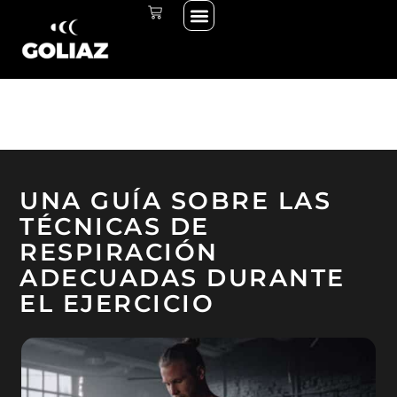
Menú
Ir
CARRITO
THE START LINE
THE RACE
INICIAR SESIÓN
al
contenido
UNA GUÍA SOBRE LAS
TÉCNICAS DE
RESPIRACIÓN
ADECUADAS DURANTE
EL EJERCICIO