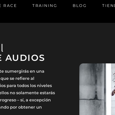
E RACE
TRAINING
BLOG
TIEN
l
E AUDIOS
te sumergirás en una
ue se refiere al
s para todos los niveles
 ellos no solamente estarás
ogreso – sí, a excepción
ando por obtener un