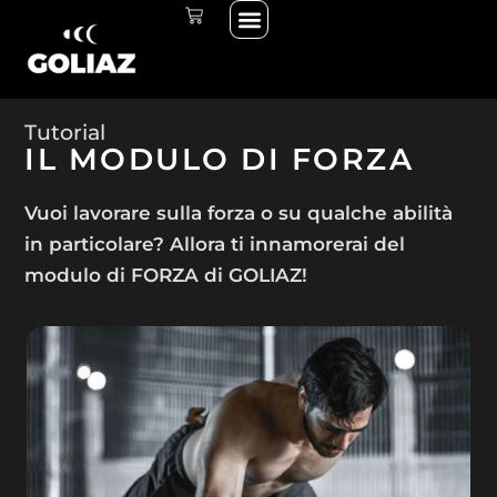
Menu
Vai
CARRELLO
THE START LINE
THE RACE
al
contenuto
Tutorial
IL MODULO DI FORZA
Vuoi lavorare sulla forza o su qualche abilità
in particolare? Allora ti innamorerai del
modulo di FORZA di GOLIAZ!