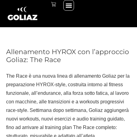
Menu
Vai
CARRELLO
THE START LINE
THE RACE
al
contenuto
Allenamento HYROX con l’approccio
Goliaz: The Race
The Race è una nuova linea di allenamento Goliaz per la
preparazione HYROX-style, costruita intorno al fitness
funzionale, all’endurance, alla forza sotto fatica, al lavoro
con macchine, alle transizioni e a workouts progressivi
race-style. Settimana dopo settimana, Goliaz aggiungerà
nuovi workouts, nuovi esercizi e audio training guidato,
fino ad arrivare al training plan The Race completo:
strutturato, misurabile e adattato all’atleta.