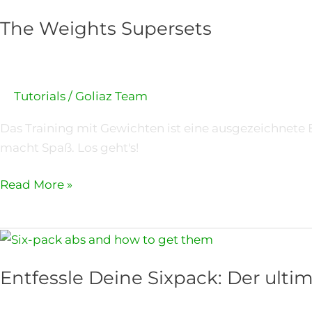
The Weights Supersets
Tutorials
/
Goliaz Team
Das Training mit Gewichten ist eine ausgezeichnete
macht Spaß. Los geht's!
Read More »
Entfessle
Deine
Entfessle Deine Sixpack: Der ulti
Sixpack:
Der