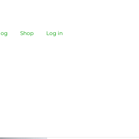
log
Shop
Log in