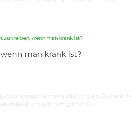
n, wenn man krank ist?
e von uns fangen sich eine Erkältung ein. Du fragst d
man krank ist und sich nicht gut fühlt?