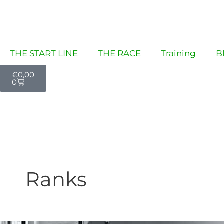
Zum
Post
Inhalt
pagination
springen
THE START LINE
THE RACE
Training
B
Warenkorb
€
0,00
0
Ranks