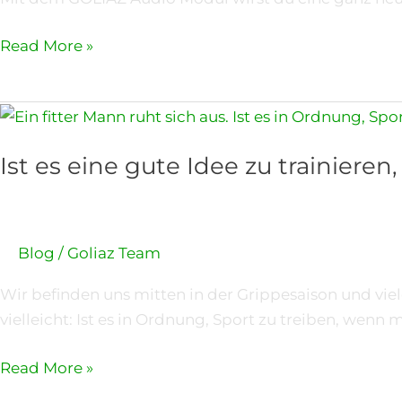
Read More »
Ist
es
Ist es eine gute Idee zu trainiere
eine
gute
Idee
zu
Blog
/
Goliaz Team
trainieren,
wenn
Wir befinden uns mitten in der Grippesaison und viel
man
vielleicht: Ist es in Ordnung, Sport zu treiben, wenn 
krank
ist?
Read More »