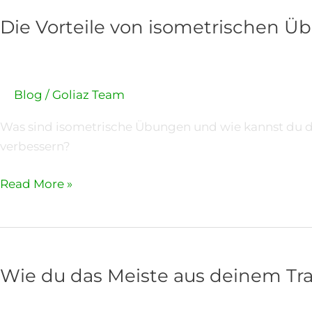
Vorteile
Die Vorteile von isometrischen 
von
isometrischen
Übungen
Blog
/
Goliaz Team
Was sind isometrische Übungen und wie kannst du d
verbessern?
Read More »
Wie
du
Wie du das Meiste aus deinem Tra
das
Meiste