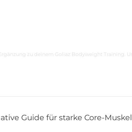
 Ergänzung zu deinem Goliaz Bodyweight Training. U
mative Guide für starke Core-Muske