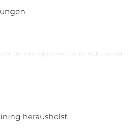
Übungen
amit deine Fertigkeiten und deine Kraftausdauer
ining herausholst