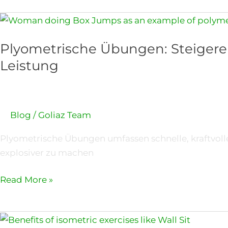
Plyometrische
Übungen:
Plyometrische Übungen: Steigere
Steigere
deine
Leistung
Schnelligkeit
und
maximale
Blog
/
Goliaz Team
Leistung
Plyometrische Übungen umfassen schnelle, kraftvoll
explosiver zu machen
Read More »
Die