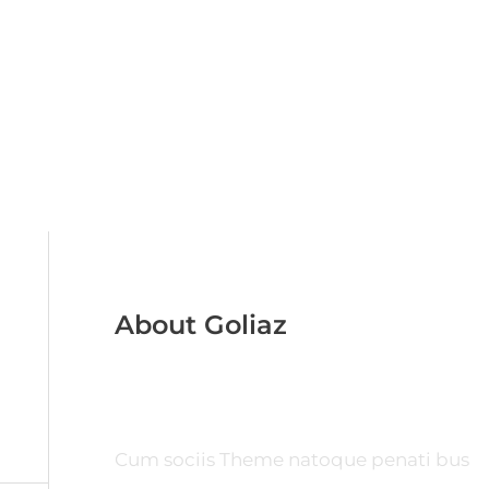
About Goliaz
Cum sociis Theme natoque penati bus